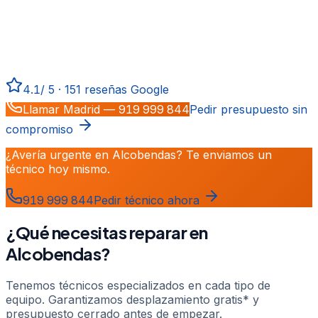
Reparamos calderas, aire acondicionado y
electrodomésticos en
Alcobendas
. Más de 20 años de
experiencia atendiendo Madrid y Guadalajara.
Desplazamiento gratis*, urgencias 24 h y garantía total
en todas las reparaciones.
4.1
/
5
·
151
reseñas Google
Llamar
Madrid
—
919 999 844
Pedir presupuesto sin
compromiso
¿Avería urgente en Alcobendas? Te enviamos un
técnico hoy mismo.
919 999 844
Pedir técnico ahora
¿Qué necesitas reparar en
Alcobendas
?
Tenemos técnicos especializados en cada tipo de
equipo. Garantizamos desplazamiento gratis* y
presupuesto cerrado antes de empezar.