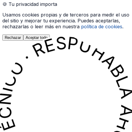
🍪 Tu privacidad importa
N TÉCNICO · RESPUESTA INMEDIATA · HABLA AHORA CON UN TÉCNICO · RES
N TÉCNICO · RESPUESTA INMEDIATA · HABLA AHORA CON UN TÉCNICO · RES
Usamos cookies propias y de terceros para medir el uso
del sitio y mejorar tu experiencia. Puedes aceptarlas,
rechazarlas o leer más en nuestra
política de cookies
.
Rechazar
Aceptar todo