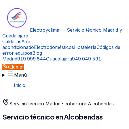
Electroyclima — Servicio técnico Madrid y
Guadalajara
Calderas
Aire
acondicionado
Electrodomésticos
Hostelería
Códigos de
error equipos
Blog
Madrid
919 999 844
Guadalajara
949 049 591
Llamar
Menú
Inicio
›
Alcobendas
Servicio técnico
Madrid
· cobertura
Alcobendas
Servicio técnico en
Alcobendas