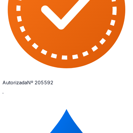
Autorizada
Nº 205592
·