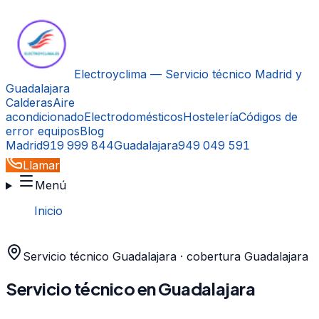
Electroyclima — Servicio técnico Madrid y
Guadalajara
Calderas
Aire
acondicionado
Electrodomésticos
Hostelería
Códigos de
error equipos
Blog
Madrid
919 999 844
Guadalajara
949 049 591
Llamar
Menú
Inicio
›
Guadalajara
Servicio técnico
Guadalajara
· cobertura
Guadalajara
Servicio técnico en
Guadalajara