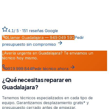
Reparamos calderas, aire acondicionado y
electrodomésticos en
Guadalajara
. Más de 20 años de
experiencia atendiendo Madrid y Guadalajara.
Desplazamiento gratis*, urgencias 24 h y garantía total
en todas las reparaciones.
4.1
/
5
·
151
reseñas Google
Llamar
Guadalajara
—
949 049 591
Pedir
presupuesto sin compromiso
¿Avería urgente en Guadalajara? Te enviamos un
técnico hoy mismo.
919 999 844
Pedir técnico ahora
¿Qué necesitas reparar en
Guadalajara
?
Tenemos técnicos especializados en cada tipo de
equipo. Garantizamos desplazamiento gratis* y
presupuesto cerrado antes de empezar.