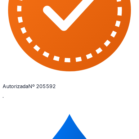
Autorizada
Nº 205592
·