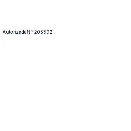
Autorizada
Nº 205592
·