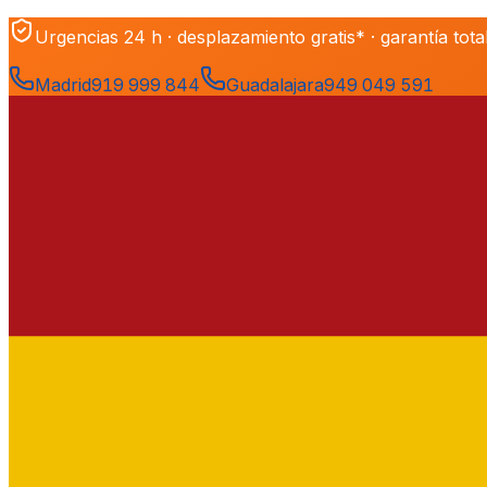
Urgencias 24 h · desplazamiento gratis* · garantía tota
Madrid
919 999 844
Guadalajara
949 049 591