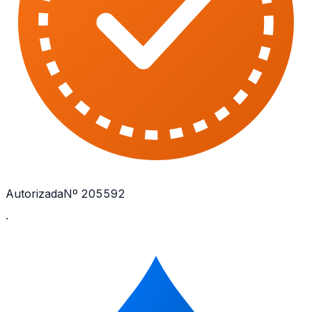
Autorizada
Nº 205592
·