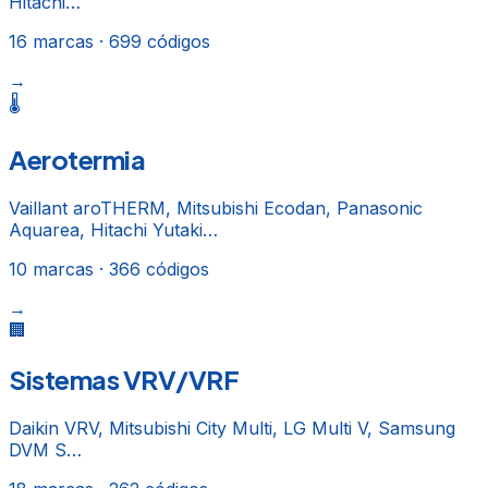
Hitachi…
16
marcas ·
699
códigos
→
🌡️
Aerotermia
Vaillant aroTHERM, Mitsubishi Ecodan, Panasonic
Aquarea, Hitachi Yutaki…
10
marcas ·
366
códigos
→
🏢
Sistemas VRV/VRF
Daikin VRV, Mitsubishi City Multi, LG Multi V, Samsung
DVM S…