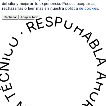
N TÉCNICO · RESPUESTA INMEDIATA · HABLA AHORA CON UN TÉCNICO · RES
N TÉCNICO · RESPUESTA INMEDIATA · HABLA AHORA CON UN TÉCNICO · RES
del sitio y mejorar tu experiencia. Puedes aceptarlas,
rechazarlas o leer más en nuestra
política de cookies
.
Rechazar
Aceptar todo