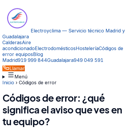
Electroyclima — Servicio técnico Madrid y
Guadalajara
Calderas
Aire
acondicionado
Electrodomésticos
Hostelería
Códigos de
error equipos
Blog
Madrid
919 999 844
Guadalajara
949 049 591
Llamar
Menú
Inicio
›
Códigos de error
Códigos de error: ¿qué
significa el aviso que ves en
tu equipo?