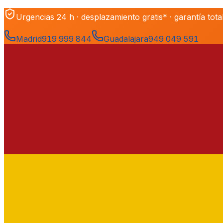
Urgencias 24 h · desplazamiento gratis* · garantía tota
Madrid
919 999 844
Guadalajara
949 049 591