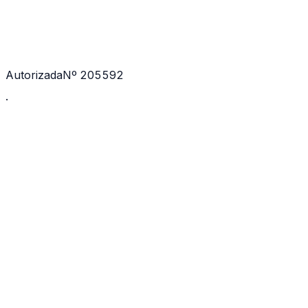
Autorizada
Nº 205592
·