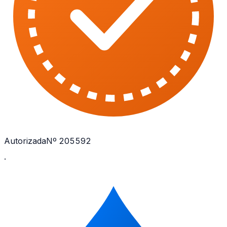
Autorizada
Nº 205592
·