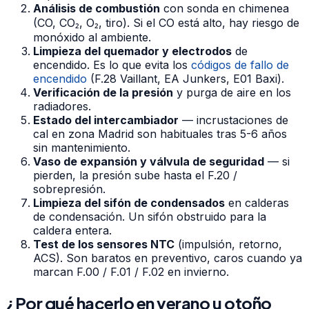
Análisis de combustión
con sonda en chimenea
(CO, CO₂, O₂, tiro). Si el CO está alto, hay riesgo de
monóxido al ambiente.
Limpieza del quemador y electrodos
de
encendido. Es lo que evita los
códigos de fallo de
encendido
(F.28 Vaillant, EA Junkers, E01 Baxi).
Verificación de la presión
y purga de aire en los
radiadores.
Estado del intercambiador
— incrustaciones de
cal en zona Madrid son habituales tras 5-6 años
sin mantenimiento.
Vaso de expansión y válvula de seguridad
— si
pierden, la presión sube hasta el F.20 /
sobrepresión.
Limpieza del sifón de condensados
en calderas
de condensación. Un sifón obstruido para la
caldera entera.
Test de los sensores NTC
(impulsión, retorno,
ACS). Son baratos en preventivo, caros cuando ya
marcan F.00 / F.01 / F.02 en invierno.
¿Por qué hacerlo en verano u otoño