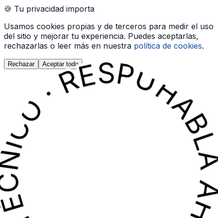
🍪 Tu privacidad importa
N TÉCNICO · RESPUESTA INMEDIATA · HABLA AHORA CON UN TÉCNICO · RES
N TÉCNICO · RESPUESTA INMEDIATA · HABLA AHORA CON UN TÉCNICO · RES
Usamos cookies propias y de terceros para medir el uso
del sitio y mejorar tu experiencia. Puedes aceptarlas,
rechazarlas o leer más en nuestra
política de cookies
.
Rechazar
Aceptar todo