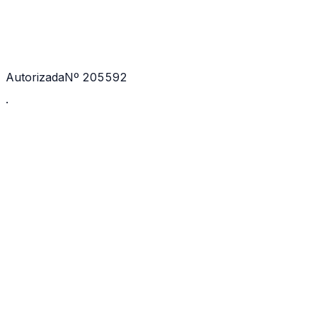
Autorizada
Nº 205592
·