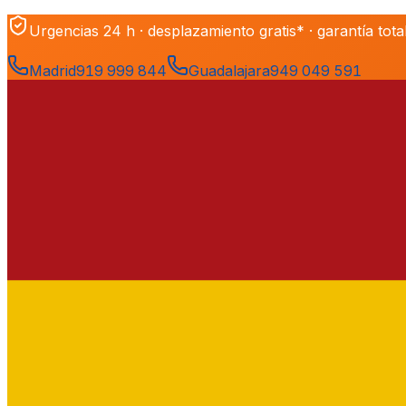
Urgencias 24 h · desplazamiento gratis* · garantía tota
Madrid
919 999 844
Guadalajara
949 049 591