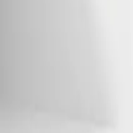
Autorizada
Nº 205592
·