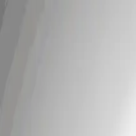
Urgencias 24 h · desplazamiento gratis* · garantía tota
Madrid
919 999 844
Guadalajara
949 049 591