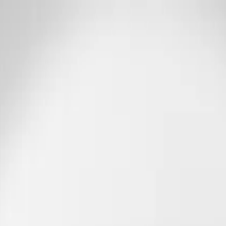
l
Urgencias 24 h · garantía total