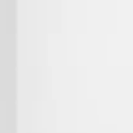
l
Urgencias 24 h · garantía total