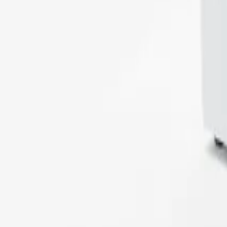
Autorizada
Nº 205592
·