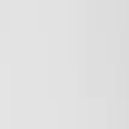
Urgencias 24 h · desplazamiento gratis* · garantía tota
Madrid
919 999 844
Guadalajara
949 049 591