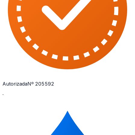
Autorizada
Nº 205592
·