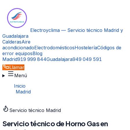
Electroyclima — Servicio técnico Madrid y
Guadalajara
Calderas
Aire
acondicionado
Electrodomésticos
Hostelería
Códigos de
error equipos
Blog
Madrid
919 999 844
Guadalajara
949 049 591
Llamar
Menú
Inicio
›
Madrid
›
Horno Gas
Servicio técnico
Madrid
Servicio técnico de
Horno Gas
en