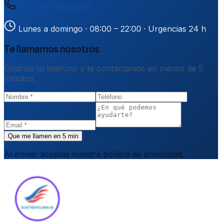
919 999 844
Madrid
Lunes a domingo · 08:00 – 22:00
· Urgencias 24 h
Te llamamos nosotros
Déjanos tu teléfono y te contactamos en menos de 5
minutos.
Que me llamen en 5 min
Al enviar aceptas nuestra política de privacidad.