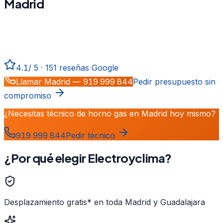
Madrid
Reparación, mantenimiento e instalación de
horno gas
en
Madrid
. Técnicos certificados, repuestos originales,
desplazamiento gratis* y garantía total.
4.1
/
5
·
151
reseñas Google
Llamar
Madrid
—
919 999 844
Pedir presupuesto sin
compromiso
¿Necesitas técnico de horno gas en Madrid hoy mismo?
919 999 844
Pedir técnico
¿Por qué elegir Electroyclima?
Desplazamiento gratis* en toda Madrid y Guadalajara