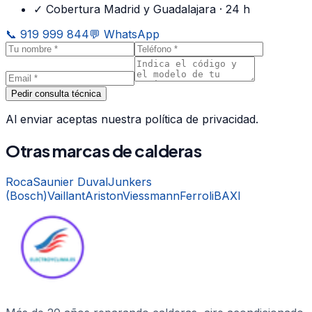
✓ Cobertura Madrid y Guadalajara · 24 h
📞
919 999 844
💬 WhatsApp
Pedir consulta técnica
Al enviar aceptas nuestra política de privacidad.
Otras marcas de
calderas
Roca
Saunier Duval
Junkers
(Bosch)
Vaillant
Ariston
Viessmann
Ferroli
BAXI