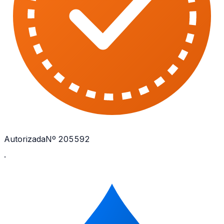
Autorizada
Nº 205592
·