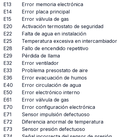
E13
Error memoria electrónica
E14
Error placa principal
E15
Error válvula de gas
E20
Activación termostato de seguridad
E22
Falta de agua en instalación
E25
Temperatura excesiva en intercambiador
E28
Fallo de encendido repetitivo
E29
Pérdida de llama
E32
Error ventilador
E33
Problema presostato de aire
E36
Error evacuación de humos
E40
Error circulación de agua
E50
Error electrónico interno
E61
Error válvula de gas
E70
Error configuración electrónica
E71
Sensor impulsión defectuoso
E72
Diferencia anormal de temperatura
E73
Sensor presión defectuoso
E74
Señal incorrecta del sensor de presión