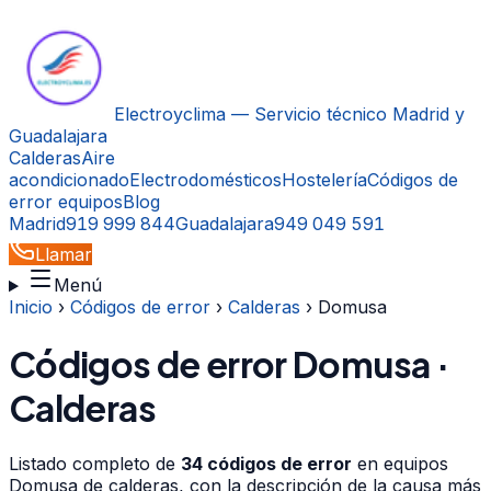
Electroyclima — Servicio técnico Madrid y
Guadalajara
Calderas
Aire
acondicionado
Electrodomésticos
Hostelería
Códigos de
error equipos
Blog
Madrid
919 999 844
Guadalajara
949 049 591
Llamar
Menú
Inicio
›
Códigos de error
›
Calderas
›
Domusa
Códigos de error
Domusa
·
Calderas
Listado completo de
34
códigos de error
en equipos
Domusa
de
calderas
, con la descripción de la causa más