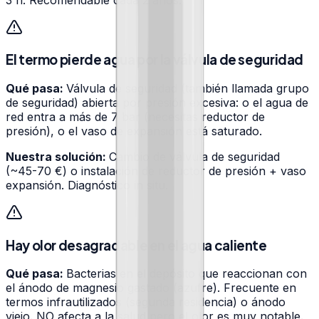
El termo pierde agua por la válvula de seguridad
Qué pasa:
Válvula de seguridad (también llamada grupo
de seguridad) abierta por presión excesiva: o el agua de
red entra a más de 7 bar (necesitas reductor de
presión), o el vaso de expansión está saturado.
Nuestra solución:
Cambio de válvula de seguridad
(~45-70 €) o instalación de reductor de presión + vaso
expansión. Diagnóstico in situ.
Hay olor desagradable en el agua caliente
Qué pasa:
Bacterias en el depósito que reaccionan con
el ánodo de magnesio gastado (azufre). Frecuente en
termos infrautilizados (segunda residencia) o ánodo
viejo. NO afecta a la salud pero el olor es muy notable.