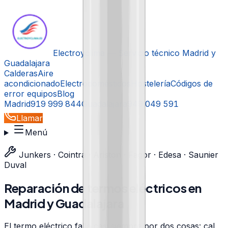
Electroyclima — Servicio técnico Madrid y
Guadalajara
Calderas
Aire
acondicionado
Electrodomésticos
Hostelería
Códigos de
error equipos
Blog
Madrid
919 999 844
Guadalajara
949 049 591
Llamar
Menú
Junkers · Cointra · Ariston · Fagor · Edesa · Saunier
Duval
Reparación de termos eléctricos en
Madrid y Guadalajara
El termo eléctrico falla casi siempre por dos cosas: cal