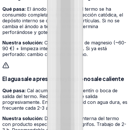
Qué pasa:
El ánodo de magnesio del termo se ha
consumido completamente. Sin protección catódica, el
depósito interno se oxida y suelta partículas. Si no se
cambia el ánodo a tiempo, el termo termina
perforándose y goteando.
Nuestra solución:
Cambio de ánodo de magnesio (~60-
90 €) + limpieza interna del depósito. Si ya está
perforado: cambio completo de termo.
El agua sale a presión muy baja o no sale caliente
Qué pasa:
Cal acumulada en el serpentín o boca de
salida del termo. Reduce el caudal de salida
progresivamente. En zonas de Madrid con agua dura, es
frecuente cada 2-3 años.
Nuestra solución:
Descalcificación interna del termo
con producto específico + limpieza grifos. Trabajo de 2-
3 h. Recomendable cada 2 años.