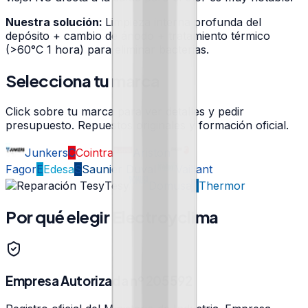
Nuestra solución:
Limpieza interna profunda del
depósito + cambio de ánodo + tratamiento térmico
(>60°C 1 hora) para eliminar bacterias.
Selecciona tu marca
Click sobre tu marca para ver detalles y pedir
presupuesto. Repuestos originales y formación oficial.
Junkers
C
Cointra
Ariston
Fagor
E
Edesa
S
Saunier Duval
Vaillant
Tesy
Domusa
T
Thermor
Por qué elegir Electroyclima
Empresa Autorizada nº 205592