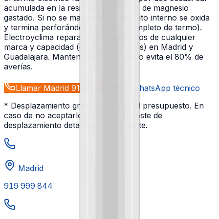
acumulada en la resistencia o ánodo de magnesio
gastado. Si no se mantiene, el depósito interno se oxida
y termina perforándose (cambio completo de termo).
Electroyclima repara termos eléctricos de cualquier
marca y capacidad (de 30 a 200 litros) en Madrid y
Guadalajara. Mantenimiento periódico evita el 80% de
averías.
Llamar Madrid
919 999 844
WhatsApp técnico
* Desplazamiento gratis si aceptas el presupuesto. En
caso de no aceptarlo, se aplica el coste de
desplazamiento detallado previamente.
Madrid
919 999 844