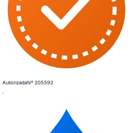
Autorizada
Nº 205592
·