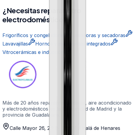
¿Necesitas reparar otro
electrodoméstico?
Frigoríficos y congeladores
Lavadoras y secadoras
Lavavajillas
Hornos y microondas integrados
Vitrocerámicas e inducción
Más de 20 años
reparando calderas, aire acondicionado
y electrodomésticos en la Comunidad de Madrid y la
provincia de Guadalajara.
Calle Mayor 26, 2.º B
·
28801
Alcalá de Henares