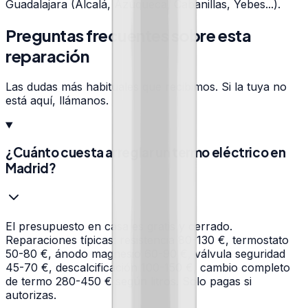
Guadalajara (Alcalá, Azuqueca, Cabanillas, Yebes...).
Preguntas frecuentes sobre esta
reparación
Las dudas más habituales que recibimos. Si la tuya no
está aquí, llámanos.
¿Cuánto cuesta arreglar un termo eléctrico en
Madrid?
El presupuesto en casa es gratis y cerrado.
Reparaciones típicas: resistencia 80-130 €, termostato
50-80 €, ánodo magnesio 60-90 €, válvula seguridad
45-70 €, descalcificación 100-150 €, cambio completo
de termo 280-450 € según litros. Solo pagas si
autorizas.