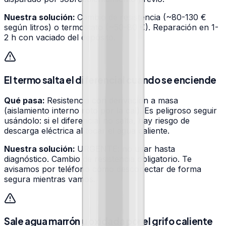
Nuestra solución:
Cambio de resistencia (~80-130 €
según litros) o termostato (~50-80 €). Reparación en 1-
2 h con vaciado del depósito.
El termo salta el diferencial cuando se enciende
Qué pasa:
Resistencia con derivación a masa
(aislamiento interno roto por la cal). Es peligroso seguir
usándolo: si el diferencial no salta, hay riesgo de
descarga eléctrica al tocar el agua caliente.
Nuestra solución:
URGENTE: no usar hasta
diagnóstico. Cambio de resistencia obligatorio. Te
avisamos por teléfono cómo desconectar de forma
segura mientras vamos.
Sale agua marrón u oxidada por el grifo caliente