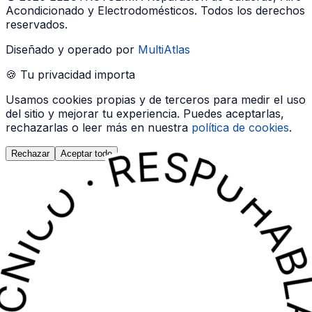
Acondicionado y Electrodomésticos
. Todos los derechos
reservados.
Diseñado y operado por
MultiAtlas
🍪 Tu privacidad importa
UN TÉCNICO · RESPUESTA INMEDIATA · HABLA AHORA CON UN TÉCNICO · RESP
UN TÉCNICO · RESPUESTA INMEDIATA · HABLA AHORA CON UN TÉCNICO · RESP
Usamos cookies propias y de terceros para medir el uso
del sitio y mejorar tu experiencia. Puedes aceptarlas,
rechazarlas o leer más en nuestra
política de cookies
.
Rechazar
Aceptar todo