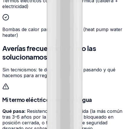
Termos eléctricos con conexión bitérmica (caldera +
electricidad)
Bombas de calor para ACS sanitario (heat pump water
heater)
Averías frecuentes y cómo las
solucionamos
Sin tecnicismos: te decimos qué está pasando y qué
hacemos para arreglarlo.
Mi termo eléctrico no calienta agua
Qué pasa:
Resistencia eléctrica fundida (la más común
tras 3-6 años por la cal), termostato bloqueado en
posición cerrada, o fusible térmico de seguridad
disparado por sobrecalentamiento previo.